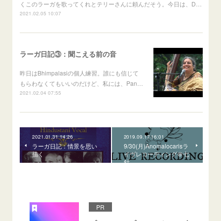
くこのラーガを歌ってくれとテリーさんに頼んだそう。今日は、D…
2021.02.05 10:07
ラーガ日記③：聞こえる前の音
昨日はBhimpalasiの個人練習。誰にも信じて
もらわなくてもいいのだけど、私には、Pan…
2021.02.04 07:55
2021.01.31 14:26
2019.09.17 16:01
ラーガ日記：情景を思い
9/30(月)Anomalocarisラ
描く
イヴレコーディング＠七
針
PR