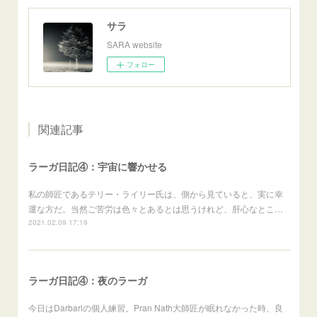
サラ
SARA website
フォロー
関連記事
ラーガ日記④：宇宙に響かせる
私の師匠であるテリー・ライリー氏は、側から見ていると、実に幸
運な方だ。当然ご苦労は色々とあるとは思うけれど、肝心なとこ…
2021.02.09 17:19
ラーガ日記④：夜のラーガ
今日はDarbariの個人練習。Pran Nath大師匠が眠れなかった時、良