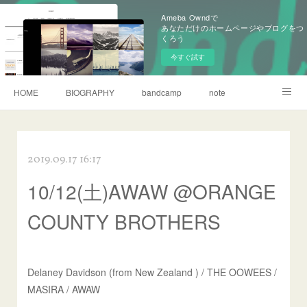
Ameba Owndで
あなただけのホームページやブログをつ
くろう
今すぐ試す
HOME
BIOGRAPHY
bandcamp
note
CONTACT
2019.09.17 16:17
10/12(土)AWAW @ORANGE
COUNTY BROTHERS
Delaney Davidson (from New Zealand ) / THE OOWEES /
MASIRA / AWAW